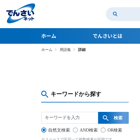
ホーム
でんさいとは
ホーム
用語集
詳細
でんさいとは
でんさいのメリット 支払利用編
でんさいのメリット 受取利用編
でんさいアカデミー
キーワードから探す
かんたんコスト診断
自然文検索
AND検索
OR検索
※スペースで区切って複数検索が可能です。