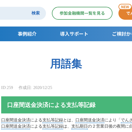
NEW
参加金融機関一覧を見る
で
検索
事例紹介
導入サポート
ご検討か
導入サポート
ご検討からご利
用語集
でんさいセミナー一覧
支払利用の流れ
受取利用の流れ
契約者さま活用
ID:259
作成日: 2020/12/25
口座間送金決済による支払等記録
口座間送金決済
による
支払等記録
とは、
口座間送金決済
により「
でん
口座間送金決済
による
支払等記録
は、
支払期日
の２営業日後の夜間に