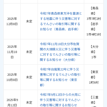
【青森
令和7年青森県東方沖を震源と
県】
2025年
する地震に伴う災害等に対す
3市7町2村
未定
12月8日
るでんさいの取引等に関する
【岩手
お知らせ（青森県、岩手県）
県】
5市4町3村
令和7年11月18日大分市佐賀
2025年
【大分
関の大規模火災に伴う災害等
11月18
未定
県】
に対するでんさいの取引等に
日
1市
関するお知らせ（大分県）
令和7年台風第22号に伴う災
【東京
2025年
害等に対するでんさいの取引
未定
都】
10月8日
等に関するお知らせ（東京
1町6村
都）
令和7年9月12日からの大雨に
【三重
2025年9
伴う災害等に対するでんさい
未定
県】
月12日
の取引等に関するお知らせ