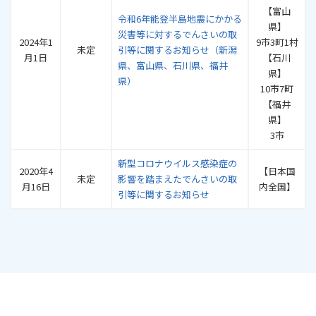
【富山
令和6年能登半島地震にかかる
県】
災害等に対するでんさいの取
2024年1
9市3町1村
未定
引等に関するお知らせ（新潟
月1日
【石川
県、富山県、石川県、福井
県】
県）
10市7町
【福井
県】
3市
新型コロナウイルス感染症の
2020年4
【日本国
未定
影響を踏まえたでんさいの取
月16日
内全国】
引等に関するお知らせ