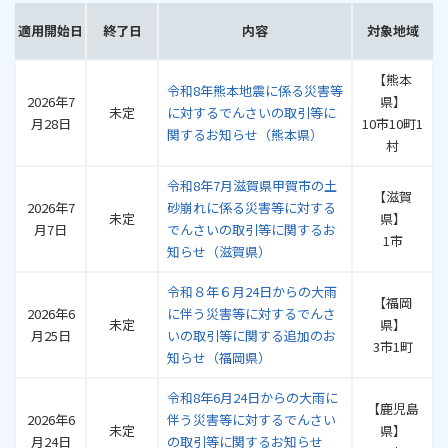
適用開始日
終了日
内容
対象地域
【熊本
令和8年熊本地震に係る災害等
2026年7
県】
未定
に対するでんさいの取引等に
月28日
10市10町1
関するお知らせ（熊本県）
村
令和8年7月滋賀県甲賀市の土
【滋賀
2026年7
砂崩れに係る災害等に対する
未定
県】
月7日
でんさいの取引等に関するお
1市
知らせ（滋賀県）
令和８年６月24日からの大雨
【福岡
2026年6
に伴う災害等に対するでんさ
未定
県】
月25日
いの取引等に関する追加のお
3市1町
知らせ（福岡県）
令和8年6月24日からの大雨に
【鹿児島
2026年6
伴う災害等に対するでんさい
未定
県】
月24日
の取引等に関するお知らせ