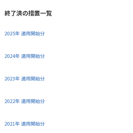
終了済の措置一覧
2025年 適用開始分
適用開始日
終了日
内容
対象地域
2024年 適用開始分
令和7年岩手県大船渡市におけ
る大規模火災にかかる災害等
適用開始日
終了日
内容
対象地域
【岩手
に対するでんさいの取引等に
2023年 適用開始分
2025年2
2026年3
県】
関するお知らせ（岩手県）
月26日
月31日
令和6年11月8日からの大雨に
1市
かかる災害等に対するでんさ
適用開始日
終了日
内容
対象地域
2025年2月に実施した特別措
いの取引等に関するお知らせ
2022年 適用開始分
置の終了について
【鹿児島
（鹿児島県）
2024年
2025年
【福島
令和5年台風第13号に伴う災
県】
令和7年2月17日からの日本海
11月8日
12月30日
県】
適用開始日
終了日
内容
対象地域
害等に対するでんさいの取引
令和6年11月8日からの大雨に
1町
側を中心とした大雪による災
2市
2021年 適用開始分
等に関するお知らせ（福島
かかる災害等に対する特別措
害等に対するでんさいの取引
【茨城
【青森
県、茨城県、千葉県）
置の終了について（鹿児島
令和4年山形県鶴岡市の土砂崩
2023年9
2024年
2025年2
2026年3
等に関する追加のお知らせ