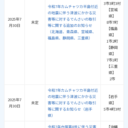
3市3町3村
令和7年カムチャツカ半島付近
【宮城
の地震に伴う津波にかかる災
県】
2025年7
害等に対するでんさいの取引
未定
8市7町
月30日
等に関する追加のお知らせ
【福島
（北海道、青森県、宮城県、
県】
福島県、静岡県、三重県）
1市2町
【静岡
県】
7市1町
【三重
県】
2市
令和7年カムチャツカ半島付近
の地震に伴う津波にかかる災
【岩手
2025年7
未定
害等に対するでんさいの取引
県】
月30日
等に関するお知らせ（岩手
5市4町3村
県）
令和7年台風第8号に伴う災害
【沖縄