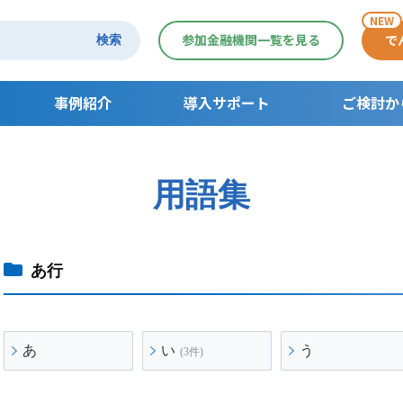
NEW
参加金融機関一覧を見る
で
検索
事例紹介
導入サポート
ご検討か
導入サポート
ご検討からご利
用語集
でんさいセミナー一覧
支払利用の流れ
受取利用の流れ
契約者さま活用
あ行
あ
い
う
(3件)