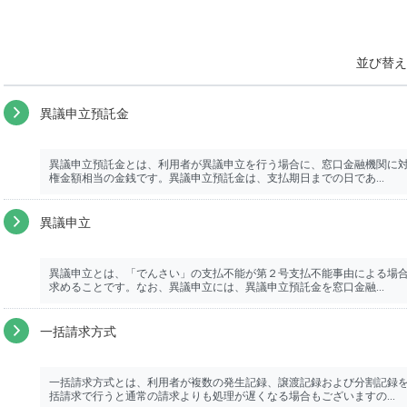
並び替え
異議申立預託金
異議申立預託金とは、利用者が異議申立を行う場合に、窓口金融機関に
権金額相当の金銭です。異議申立預託金は、支払期日までの日であ...
異議申立
異議申立とは、「でんさい」の支払不能が第２号支払不能事由による場
求めることです。なお、異議申立には、異議申立預託金を窓口金融...
一括請求方式
一括請求方式とは、利用者が複数の発生記録、譲渡記録および分割記録を
括請求で行うと通常の請求よりも処理が遅くなる場合もございますの...