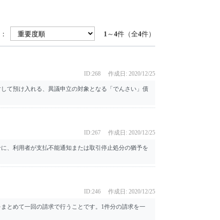
：
1
～
4
件（全
4
件）
ID:268
作成日: 2020/12/25
対して預け入れる、異議申立の対象となる「でんさい」債
ID:267
作成日: 2020/12/25
合に、利用者が支払不能通知または取引停止処分の猶予を
ID:246
作成日: 2020/12/25
まとめて一回の請求で行うことです。1件分の請求を一