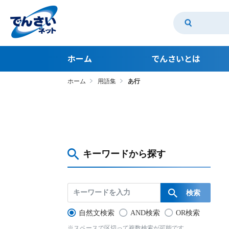
ホーム
でんさいとは
ホーム
用語集
あ行
でんさいとは
でんさいのメリット 支払利用編
でんさいのメリット 受取利用編
でんさいアカデミー
キーワードから探す
かんたんコスト診断
自然文検索
AND検索
OR検索
※スペースで区切って複数検索が可能です。