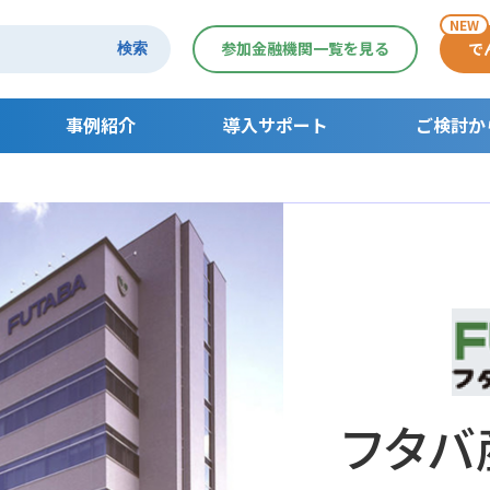
NEW
参加金融機関一覧を見る
で
検索
事例紹介
導入サポート
ご検討か
導入サポート
ご検討からご利
でんさいセミナー一覧
支払利用の流れ
受取利用の流れ
契約者さま活用
フタバ