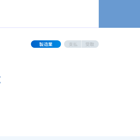
製造業
支払
受取
が