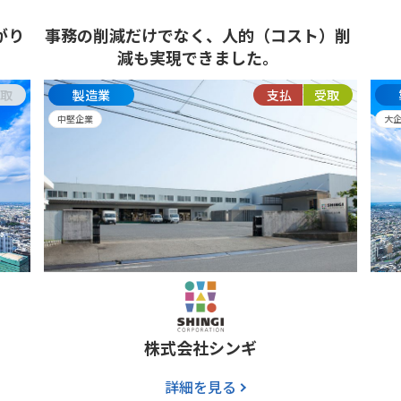
がり
事務の削減だけでなく、
人的（コスト）削
減も実現できました。
取
製造業
支払
受取
中堅企業
大
株式会社シンギ
詳細を見る