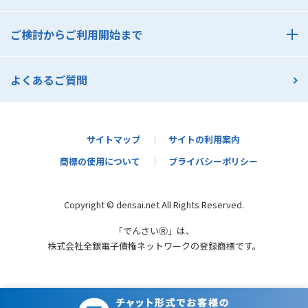
でんさいアカデミー
導入サポート
でんさいコスト診断
ご検討からご利用開始まで
でんさいセミナー一覧
ご検討からご利用開始まで
よくあるご質問
支払利用の流れ
受取利用の流れ
契約者さま活用ガイド
サイトマップ
サイトの利用案内
商標の使用について
プライバシーポリシー
かんたんメールオファー
Copyright © densai.net All Rights Reserved.
「でんさいⓇ」は、
株式会社全銀電子債権ネットワークの登録商標です。