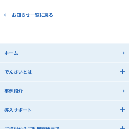
お知らせ一覧に戻る
ホーム
でんさいとは
でんさいとは
事例紹介
でんさいのメリット 支払利用編
でんさいのメリット 受取利用編
導入サポート
でんさいアカデミー
導入サポート
でんさいコスト診断
ご検討からご利用開始まで