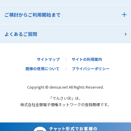
でんさいアカデミー
導入サポート
でんさいコスト診断
ご検討からご利用開始まで
でんさいセミナー一覧
ご検討からご利用開始まで
よくあるご質問
支払利用の流れ
受取利用の流れ
契約者さま活用ガイド
サイトマップ
サイトの利用案内
商標の使用について
プライバシーポリシー
かんたんメールオファー
Copyright © densai.net All Rights Reserved.
「でんさいⓇ」は、
株式会社全銀電子債権ネットワークの登録商標です。