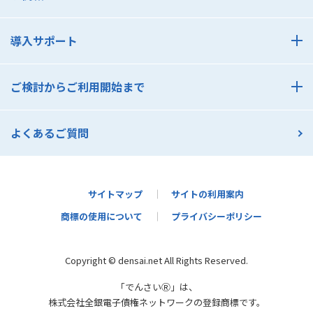
でんさいのメリット 支払利用編
でんさいのメリット 受取利用編
導入サポート
でんさいアカデミー
導入サポート
でんさいコスト診断
ご検討からご利用開始まで
でんさいセミナー一覧
ご検討からご利用開始まで
よくあるご質問
支払利用の流れ
受取利用の流れ
契約者さま活用ガイド
サイトマップ
サイトの利用案内
商標の使用について
プライバシーポリシー
かんたんメールオファー
Copyright © densai.net All Rights Reserved.
「でんさいⓇ」は、
株式会社全銀電子債権ネットワークの登録商標です。