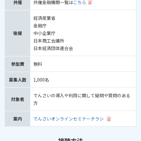
共催
共催金融機関一覧は
こちら
経済産業省
金融庁
後援
中小企業庁
日本商工会議所
日本経済団体連合会
参加費
無料
募集人数
1,000名
でんさいの導入や利用に関して疑問や質問のある
対象者
方
案内
でんさいオンラインセミナーチラシ
視聴方法